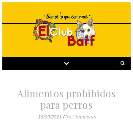
Alimentos prohibidos
para perros
No Comments
18/09/2021
/