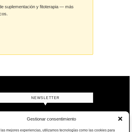
de suplementación y fitoterapia — más
cos.
NEWSLETTER
utrición natural para perros y gatos, cada
Gestionar consentimiento
emana en tu bandeja
 las mejores experiencias, utilizamos tecnologías como las cookies para