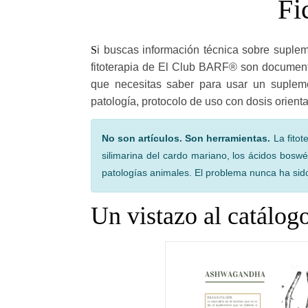
Fi
Si buscas información técnica sobre suplementos y plantas medicinales para tus animales, estás en el lugar adecuado. Las fichas de suplementos y
fitoterapia de El Club BARF® son documentos
que necesitas saber para usar un supleme
patología, protocolo de uso con dosis orien
No son artículos. Son herramientas.
La fitot
silimarina del cardo mariano, los ácidos boswé
patologías animales. El problema nunca ha sido l
Un vistazo al catálog