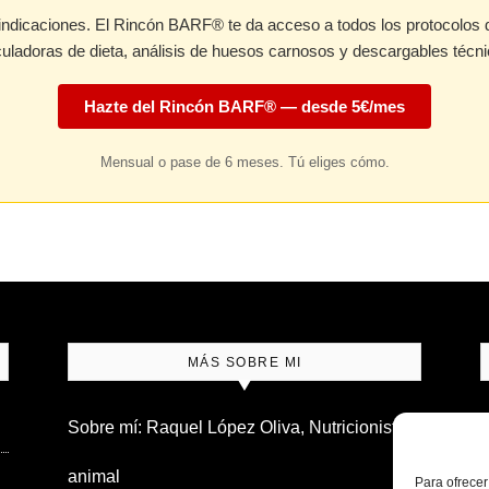
aindicaciones. El Rincón BARF® te da acceso a todos los protocolos 
culadoras de dieta, análisis de huesos carnosos y descargables técni
Hazte del Rincón BARF® — desde 5€/mes
Mensual o pase de 6 meses. Tú eliges cómo.
MÁS SOBRE MI
Sobre mí: Raquel López Oliva, Nutricionista
N
animal
s
Para ofrecer