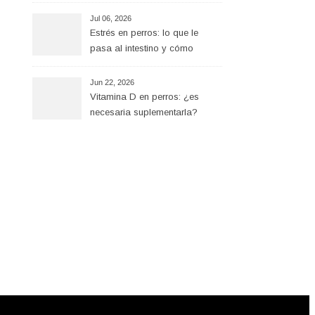
Jul 06, 2026
Estrés en perros: lo que le
pasa al intestino y cómo
ayudar desde la alimentación
Jun 22, 2026
Vitamina D en perros: ¿es
necesaria suplementarla?