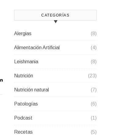
CATEGORÍAS
Alergias
(8)
Alimentación Artificial
(4)
Leishmania
(8)
Nutrición
(23)
Nutrición natural
(7)
Patologías
(6)
Podcast
(1)
Recetas
(5)