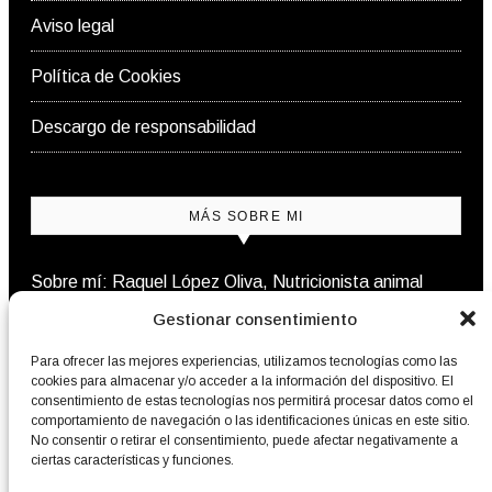
Aviso legal
Política de Cookies
Descargo de responsabilidad
MÁS SOBRE MI
Sobre mí: Raquel López Oliva, Nutricionista animal
Gestionar consentimiento
Contacto
Para ofrecer las mejores experiencias, utilizamos tecnologías como las
cookies para almacenar y/o acceder a la información del dispositivo. El
consentimiento de estas tecnologías nos permitirá procesar datos como el
comportamiento de navegación o las identificaciones únicas en este sitio.
NEWSLETTER
No consentir o retirar el consentimiento, puede afectar negativamente a
ciertas características y funciones.
Nutrición natural para perros y gatos, cada semana en