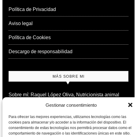
Política de Privacidad
Aviso legal
Política de Cookies
Descargo de responsabilidad
MÁS SOBRE MI
Sobre mí: Raquel López Oliva, Nutricionista animal
Gestionar consentimiento
Contacto
Para ofrecer las mejores experiencias, utilizamos tecnologías como las
cookies para almacenar y/o acceder a la información del dispositivo. El
consentimiento de estas tecnologías nos permitirá procesar datos como el
comportamiento de navegación o las identificaciones únicas en este sitio.
NEWSLETTER