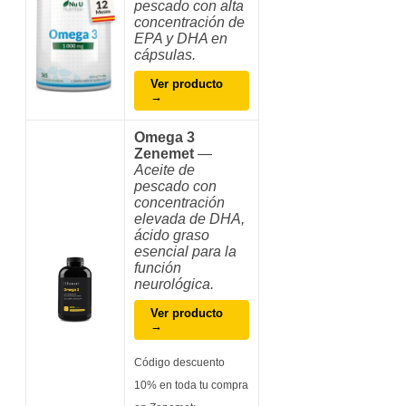
pescado con alta
concentración de
EPA y DHA en
cápsulas.
Ver producto
→
Omega 3
Zenemet
—
Aceite de
pescado con
concentración
elevada de DHA,
ácido graso
esencial para la
función
neurológica.
Ver producto
→
Código descuento
10% en toda tu compra