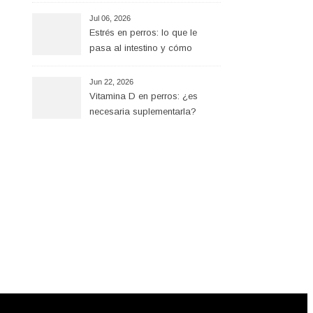
Jul 06, 2026
Estrés en perros: lo que le
pasa al intestino y cómo
ayudar desde la alimentación
Jun 22, 2026
Vitamina D en perros: ¿es
necesaria suplementarla?