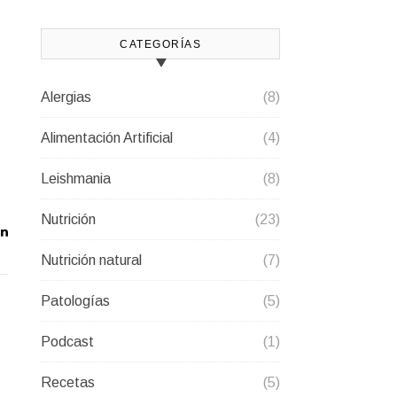
CATEGORÍAS
Alergias
(8)
Alimentación Artificial
(4)
Leishmania
(8)
Nutrición
(23)
Nutrición natural
(7)
Patologías
(5)
Podcast
(1)
Recetas
(5)