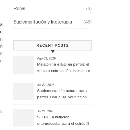
Renal
(3)
Suplementación y fitoterapia
(48)
ra
de
on
RECENT POSTS
en
en
Ago 03, 2026
én
Melatonina e IBD en perros: el
vínculo entre sueño, intestino e
inflamación
Jul 22, 2026
Suplementación natural para
perros. Una guía por función.
Jul 21, 2026
5-HTP. La nutrición
ortomolecular para el estrés III