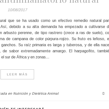
10/08/2017
atural que se ha usado como un efectivo remedio natural pa
s. Así, debido a su alta demanda ha empezado a cultivarse 
 arbusto perenne, de tipo rastrero (crece a ras de suelo), c
rma de campana de color púrpura-rojizo. Su fruto es leñoso, 
ganchos. Su raíz primaria es larga y tuberosa, y de ella nac
s, de sabor extremadamente amargo. El harpagofito, tambi
n el sur de África y en zonas…
LEER MÁS
cada en Nutrición y Dietética Animal