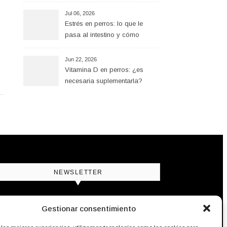
Jul 06, 2026
Estrés en perros: lo que le
pasa al intestino y cómo
ayudar desde la alimentación
Jun 22, 2026
Vitamina D en perros: ¿es
necesaria suplementarla?
NEWSLETTER
utrición natural para perros y gatos, cada
Gestionar consentimiento
emana en tu bandeja