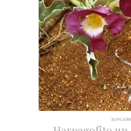
SUPLEM
Harpagofito un 