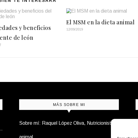
BIÉN TE INTERESARÁ
El MSM en la dieta animal
edades y beneficios
12/09/2019
iente de león
2
MÁS SOBRE MI
Sobre mí: Raquel López Oliva, Nutricionista
N
animal
s