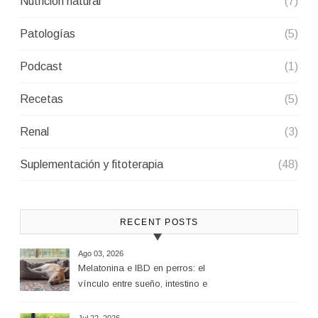
Nutrición natural
(7)
Patologías
(5)
Podcast
(1)
Recetas
(5)
Renal
(3)
Suplementación y fitoterapia
(48)
RECENT POSTS
Ago 03, 2026
Melatonina e IBD en perros: el
vínculo entre sueño, intestino e
inflamación
Jul 22, 2026