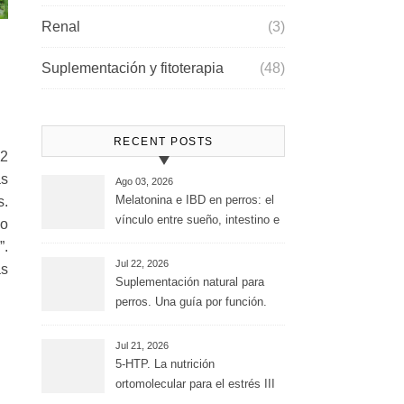
Renal
(3)
Suplementación y fitoterapia
(48)
RECENT POSTS
52
as
Ago 03, 2026
Melatonina e IBD en perros: el
s.
vínculo entre sueño, intestino e
so
inflamación
”.
Jul 22, 2026
as
Suplementación natural para
perros. Una guía por función.
Jul 21, 2026
5-HTP. La nutrición
ortomolecular para el estrés III