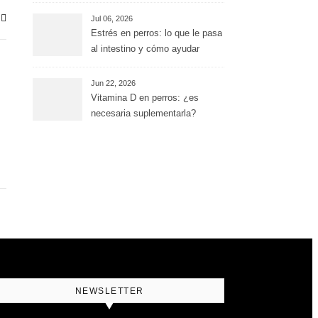
Jul 06, 2026
Estrés en perros: lo que le pasa
al intestino y cómo ayudar
desde la alimentación
Jun 22, 2026
Vitamina D en perros: ¿es
necesaria suplementarla?
NEWSLETTER