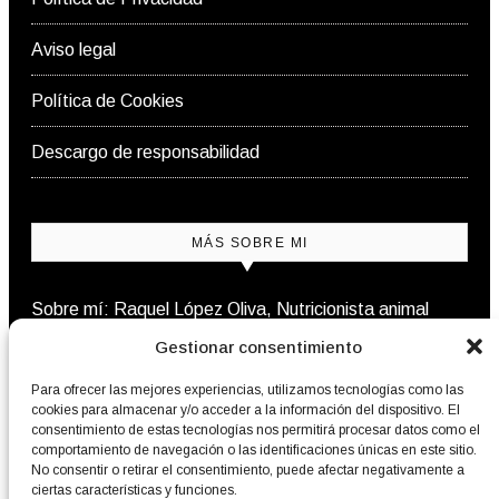
Aviso legal
Política de Cookies
Descargo de responsabilidad
MÁS SOBRE MI
Sobre mí: Raquel López Oliva, Nutricionista animal
Gestionar consentimiento
Contacto
Para ofrecer las mejores experiencias, utilizamos tecnologías como las
cookies para almacenar y/o acceder a la información del dispositivo. El
consentimiento de estas tecnologías nos permitirá procesar datos como el
comportamiento de navegación o las identificaciones únicas en este sitio.
NEWSLETTER
No consentir o retirar el consentimiento, puede afectar negativamente a
ciertas características y funciones.